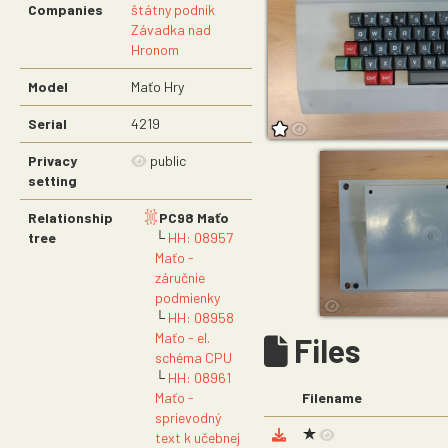
Companies
štátny podnik
Závadka nad
Hronom
Model
Maťo Hry
Serial
4219
Privacy
public
setting
Relationship
PC98 Maťo
tree
└
HH: 08957
Maťo -
záručnie
podmienky
└
HH: 08958
Maťo - el.
Files
schéma CPU
└
HH: 08961
Maťo -
Filename
sprievodný
text k učebnej