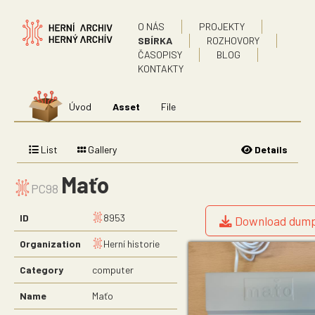
O NÁS
PROJEKTY
SBÍRKA
ROZHOVORY
ČASOPISY
BLOG
KONTAKTY
Úvod
Asset
File
List
Gallery
Details
Maťo
PC98
ID
8953
Download dump (
Organization
Herní historie
Category
computer
Name
Maťo