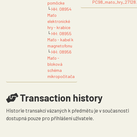
PC98_mato_hry_27128.
pomôcke
└
HH: 08954
Maťo
elektronické
hry - krabice
└
HH: 08955
Maťo - kabel k
magnetofonu
└
HH: 08956
Maťo -
bloková
schéma
mikropočítača
Transaction history
Historie transakcí vázaných k předmětu je v současnosti
dostupná pouze pro přihlášení uživatele.