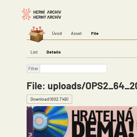
Úvod
Asset
File
List
Details
Filter
File: uploads/OPS2_64_2
Download (602.7 kB)