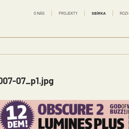
O NÁS
PROJEKTY
SBÍRKA
ROZ
007-07_p1.jpg